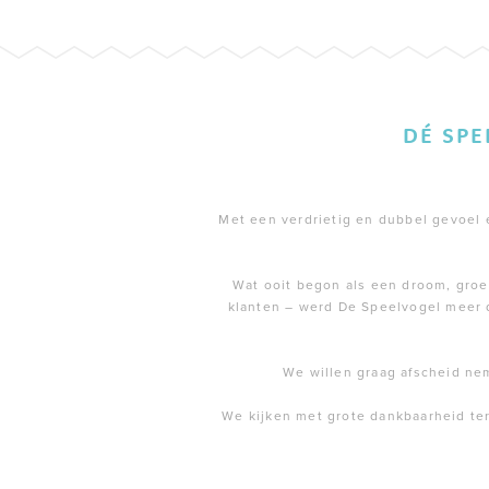
DÉ SP
Met een verdrietig en dubbel gevoel en
Wat ooit begon als een droom, groei
klanten – werd De Speelvogel meer 
We willen graag afscheid ne
We kijken met grote dankbaarheid te