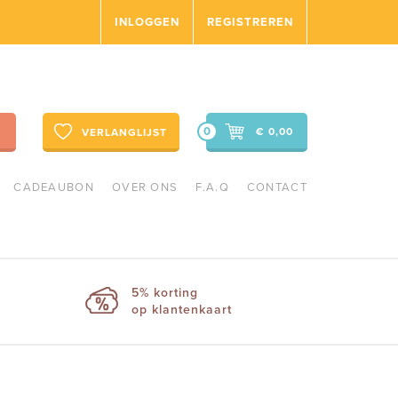
INLOGGEN
REGISTREREN
0
€ 0,00
VERLANGLIJST
CADEAUBON
OVER ONS
F.A.Q
CONTACT
5% korting
op klantenkaart