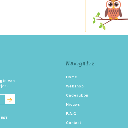
Navigatie
Home
ogte van
tjes.
Webshop
Cadeaubon
Nieuws
F.A.Q.
REST
Contact