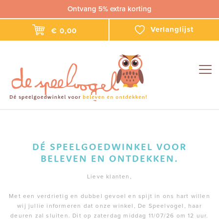
Ontvang 5% extra korting
Verlanglijst
€ 0,00
Togg
navig
DÉ SPEELGOEDWINKEL VOOR
BELEVEN EN ONTDEKKEN.
Lieve klanten,
Met een verdrietig en dubbel gevoel en spijt in ons hart willen
wij jullie informeren dat onze winkel, De Speelvogel, haar
deuren zal sluiten. Dit op zaterdag middag 11/07/26 om 12 uur.