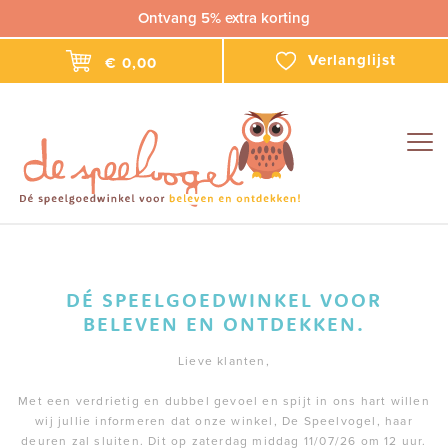
Ontvang 5% extra korting
Verlanglijst
€ 0,00
Togg
navig
DÉ SPEELGOEDWINKEL VOOR
BELEVEN EN ONTDEKKEN.
Lieve klanten,
Met een verdrietig en dubbel gevoel en spijt in ons hart willen
wij jullie informeren dat onze winkel, De Speelvogel, haar
deuren zal sluiten. Dit op zaterdag middag 11/07/26 om 12 uur.