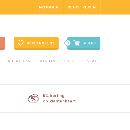
INLOGGEN
REGISTREREN
0
€ 0,00
VERLANGLIJST
CADEAUBON
OVER ONS
F.A.Q
CONTACT
5% korting
op klantenkaart