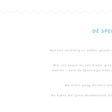
DÉ SP
Met een verdrietig en dubbel gevoel en
Wat ooit begon als een droom, groei
klanten – werd De Speelvogel meer 
We willen graag afscheid ne
We kijken met grote dankbaarheid te