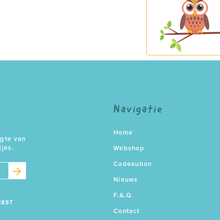
Navigatie
Home
ogte van
tjes.
Webshop
Cadeaubon
Nieuws
F.A.Q.
REST
Contact