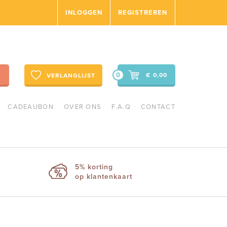
INLOGGEN
REGISTREREN
0
€ 0,00
VERLANGLIJST
CADEAUBON
OVER ONS
F.A.Q
CONTACT
5% korting
op klantenkaart