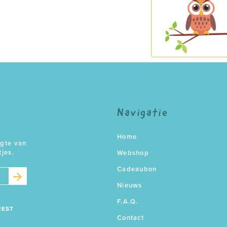
Navigatie
Home
ogte van
tjes.
Webshop
Cadeaubon
Nieuws
F.A.Q.
REST
Contact