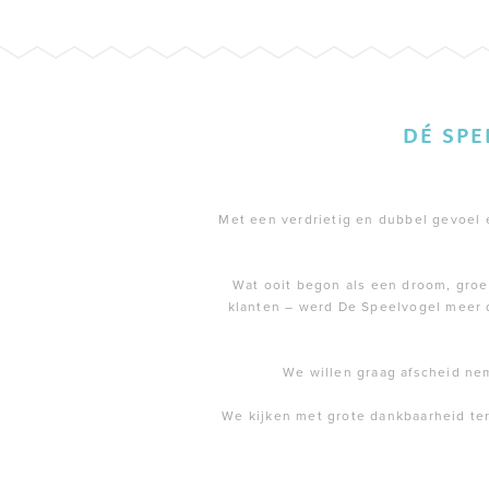
DÉ SP
Met een verdrietig en dubbel gevoel en
Wat ooit begon als een droom, groei
klanten – werd De Speelvogel meer 
We willen graag afscheid ne
We kijken met grote dankbaarheid te