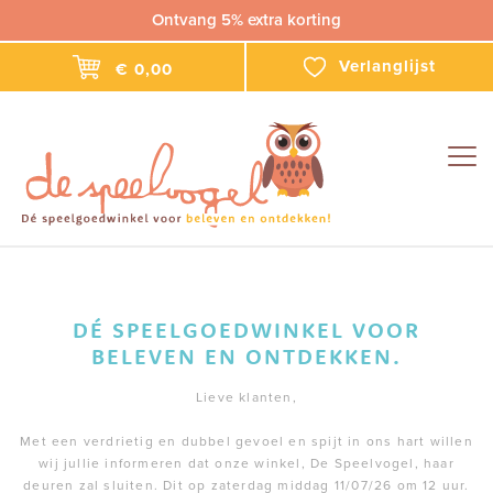
Ontvang 5% extra korting
Verlanglijst
€ 0,00
Togg
navig
DÉ SPEELGOEDWINKEL VOOR
BELEVEN EN ONTDEKKEN.
Lieve klanten,
Met een verdrietig en dubbel gevoel en spijt in ons hart willen
wij jullie informeren dat onze winkel, De Speelvogel, haar
deuren zal sluiten. Dit op zaterdag middag 11/07/26 om 12 uur.