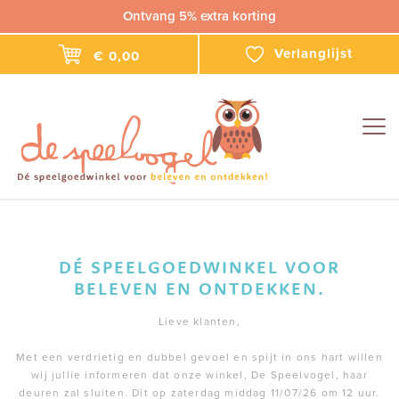
Ontvang 5% extra korting
Verlanglijst
€ 0,00
Togg
navig
DÉ SPEELGOEDWINKEL VOOR
BELEVEN EN ONTDEKKEN.
Lieve klanten,
Met een verdrietig en dubbel gevoel en spijt in ons hart willen
wij jullie informeren dat onze winkel, De Speelvogel, haar
deuren zal sluiten. Dit op zaterdag middag 11/07/26 om 12 uur.