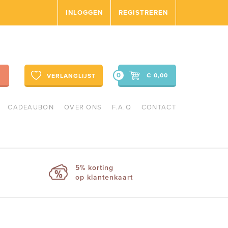
INLOGGEN
REGISTREREN
0
€ 0,00
VERLANGLIJST
CADEAUBON
OVER ONS
F.A.Q
CONTACT
5% korting
op klantenkaart