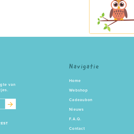
Navigatie
Home
ogte van
tjes.
Webshop
Cadeaubon
Nieuws
F.A.Q.
REST
Contact