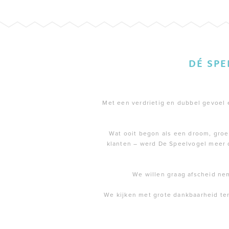
DÉ SP
Met een verdrietig en dubbel gevoel en
Wat ooit begon als een droom, groei
klanten – werd De Speelvogel meer 
We willen graag afscheid ne
We kijken met grote dankbaarheid te