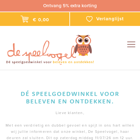
Ontvang 5% extra korting
Verlanglijst
€ 0,00
Togg
navig
DÉ SPEELGOEDWINKEL VOOR
BELEVEN EN ONTDEKKEN.
Lieve klanten,
Met een verdrietig en dubbel gevoel en spijt in ons hart willen
wij jullie informeren dat onze winkel, De Speelvogel, haar
deuren zal sluiten. Dit op zaterdag middag 11/07/26 om 12 uur.