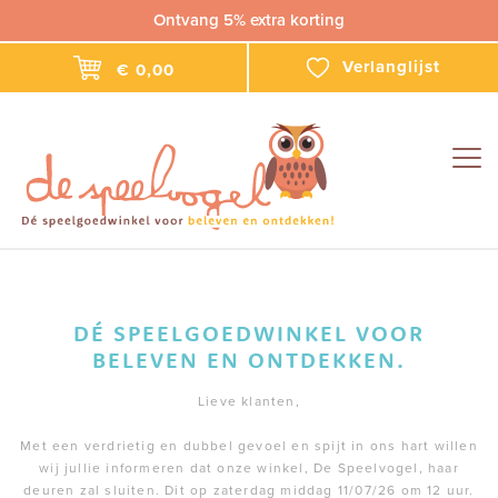
Ontvang 5% extra korting
Verlanglijst
€ 0,00
Togg
navig
DÉ SPEELGOEDWINKEL VOOR
BELEVEN EN ONTDEKKEN.
Lieve klanten,
Met een verdrietig en dubbel gevoel en spijt in ons hart willen
wij jullie informeren dat onze winkel, De Speelvogel, haar
deuren zal sluiten. Dit op zaterdag middag 11/07/26 om 12 uur.