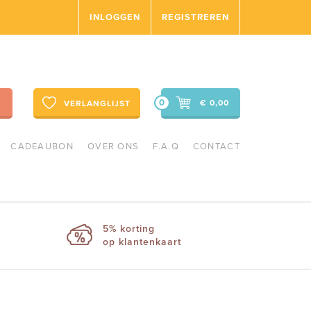
INLOGGEN
REGISTREREN
0
€ 0,00
VERLANGLIJST
CADEAUBON
OVER ONS
F.A.Q
CONTACT
5% korting
op klantenkaart