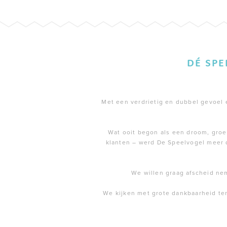
DÉ SP
Met een verdrietig en dubbel gevoel en
Wat ooit begon als een droom, groei
klanten – werd De Speelvogel meer 
We willen graag afscheid ne
We kijken met grote dankbaarheid te