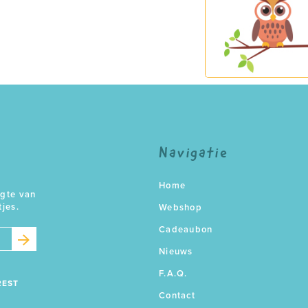
Navigatie
Home
ogte van
tjes.
Webshop
Cadeaubon
Nieuws
F.A.Q.
REST
Contact