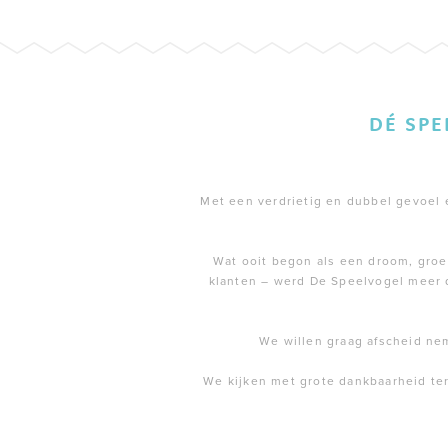
DÉ SP
Met een verdrietig en dubbel gevoel en
Wat ooit begon als een droom, groei
klanten – werd De Speelvogel meer 
We willen graag afscheid ne
We kijken met grote dankbaarheid te