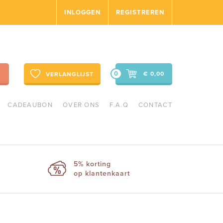
INLOGGEN
REGISTREREN
0
€ 0,00
VERLANGLIJST
CADEAUBON
OVER ONS
F.A.Q
CONTACT
5% korting
op klantenkaart