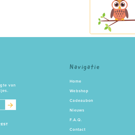
Navigatie
Home
ogte van
tjes.
Webshop
Cadeaubon
Nieuws
F.A.Q.
REST
Contact