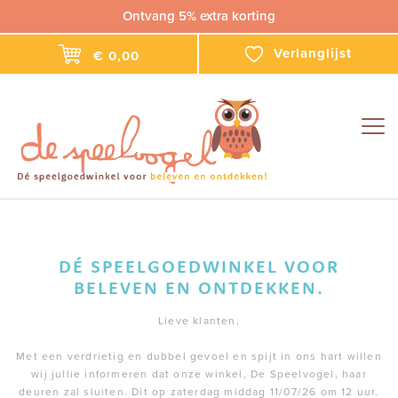
Ontvang 5% extra korting
Verlanglijst
€ 0,00
Togg
navig
DÉ SPEELGOEDWINKEL VOOR
BELEVEN EN ONTDEKKEN.
Lieve klanten,
Met een verdrietig en dubbel gevoel en spijt in ons hart willen
wij jullie informeren dat onze winkel, De Speelvogel, haar
deuren zal sluiten. Dit op zaterdag middag 11/07/26 om 12 uur.