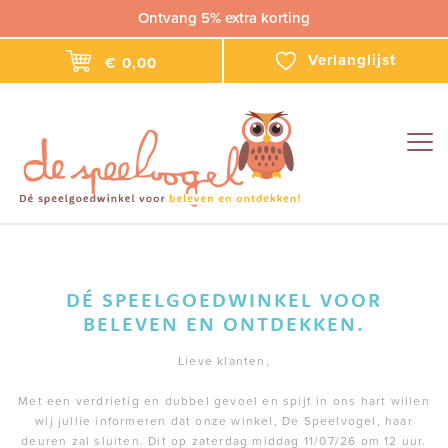
Ontvang 5% extra korting
Verlanglijst
€ 0,00
Togg
navig
DÉ SPEELGOEDWINKEL VOOR
BELEVEN EN ONTDEKKEN.
Lieve klanten,
Met een verdrietig en dubbel gevoel en spijt in ons hart willen
wij jullie informeren dat onze winkel, De Speelvogel, haar
deuren zal sluiten. Dit op zaterdag middag 11/07/26 om 12 uur.