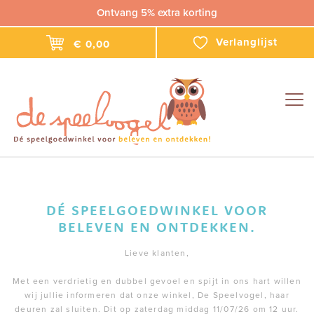
Ontvang 5% extra korting
Verlanglijst
€ 0,00
Togg
navig
DÉ SPEELGOEDWINKEL VOOR
BELEVEN EN ONTDEKKEN.
Lieve klanten,
Met een verdrietig en dubbel gevoel en spijt in ons hart willen
wij jullie informeren dat onze winkel, De Speelvogel, haar
deuren zal sluiten. Dit op zaterdag middag 11/07/26 om 12 uur.