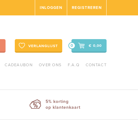
INLOGGEN
REGISTREREN
0
€ 0,00
VERLANGLIJST
CADEAUBON
OVER ONS
F.A.Q
CONTACT
5% korting
op klantenkaart