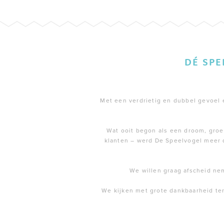
DÉ SP
Met een verdrietig en dubbel gevoel en
Wat ooit begon als een droom, groei
klanten – werd De Speelvogel meer 
We willen graag afscheid ne
We kijken met grote dankbaarheid te