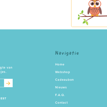
Navigatie
Home
ogte van
tjes.
Webshop
Cadeaubon
Nieuws
F.A.Q.
REST
Contact