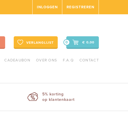
INLOGGEN
REGISTREREN
0
€ 0,00
VERLANGLIJST
CADEAUBON
OVER ONS
F.A.Q
CONTACT
5% korting
op klantenkaart