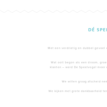
DÉ SP
Met een verdrietig en dubbel gevoel en
Wat ooit begon als een droom, groei
klanten – werd De Speelvogel meer 
We willen graag afscheid ne
We kijken met grote dankbaarheid te