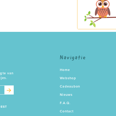
Navigatie
Home
ogte van
tjes.
Webshop
Cadeaubon
Nieuws
F.A.Q.
REST
Contact