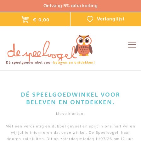
Ontvang 5% extra korting
Verlanglijst
€ 0,00
Togg
navig
DÉ SPEELGOEDWINKEL VOOR
BELEVEN EN ONTDEKKEN.
Lieve klanten,
Met een verdrietig en dubbel gevoel en spijt in ons hart willen
wij jullie informeren dat onze winkel, De Speelvogel, haar
deuren zal sluiten. Dit op zaterdag middag 11/07/26 om 12 uur.