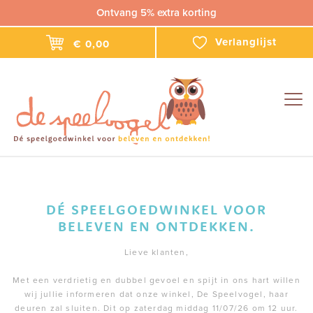
Ontvang 5% extra korting
Verlanglijst
€ 0,00
Togg
navig
DÉ SPEELGOEDWINKEL VOOR
BELEVEN EN ONTDEKKEN.
Lieve klanten,
Met een verdrietig en dubbel gevoel en spijt in ons hart willen
wij jullie informeren dat onze winkel, De Speelvogel, haar
deuren zal sluiten. Dit op zaterdag middag 11/07/26 om 12 uur.