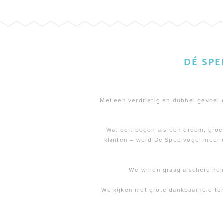
DÉ SP
Met een verdrietig en dubbel gevoel en
Wat ooit begon als een droom, groei
klanten – werd De Speelvogel meer 
We willen graag afscheid ne
We kijken met grote dankbaarheid te