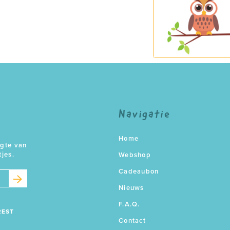
Navigatie
Home
ogte van
tjes.
Webshop
Cadeaubon
Nieuws
F.A.Q.
REST
Contact