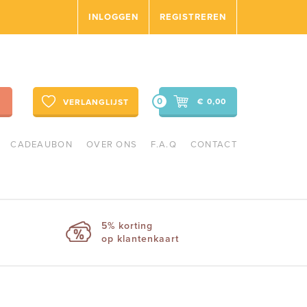
INLOGGEN
REGISTREREN
0
€ 0,00
VERLANGLIJST
CADEAUBON
OVER ONS
F.A.Q
CONTACT
5% korting
op klantenkaart