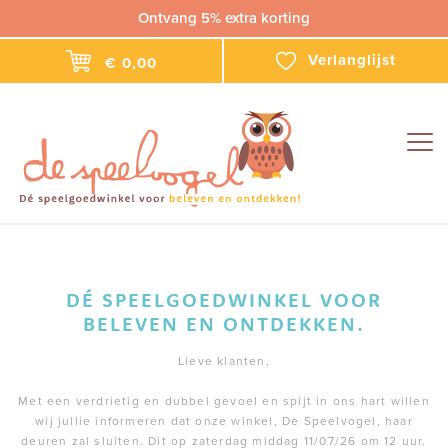
Ontvang 5% extra korting
Verlanglijst
€ 0,00
Togg
navig
DÉ SPEELGOEDWINKEL VOOR
BELEVEN EN ONTDEKKEN.
Lieve klanten,
Met een verdrietig en dubbel gevoel en spijt in ons hart willen
wij jullie informeren dat onze winkel, De Speelvogel, haar
deuren zal sluiten. Dit op zaterdag middag 11/07/26 om 12 uur.