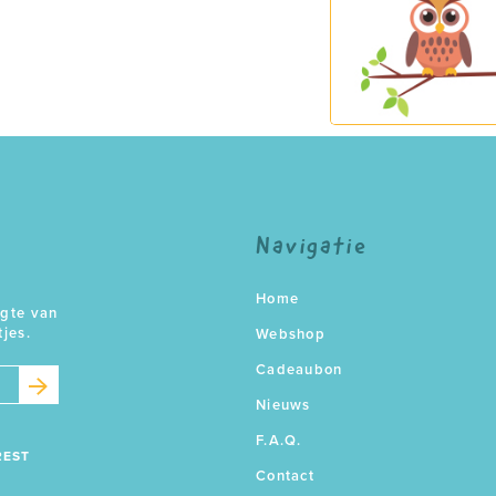
Navigatie
Home
ogte van
tjes.
Webshop
Cadeaubon
Nieuws
F.A.Q.
REST
Contact