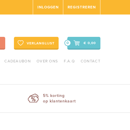
INLOGGEN
REGISTREREN
0
€ 0,00
VERLANGLIJST
CADEAUBON
OVER ONS
F.A.Q
CONTACT
5% korting
op klantenkaart