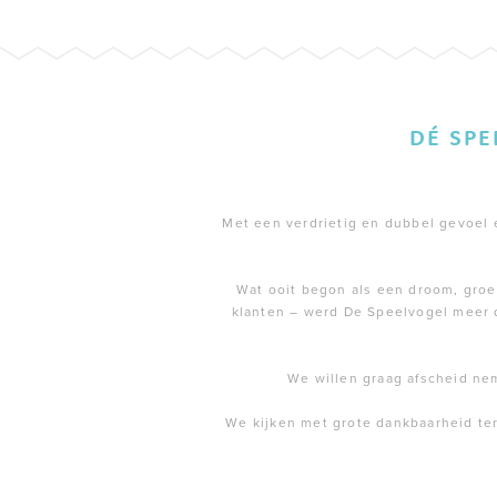
DÉ SP
Met een verdrietig en dubbel gevoel en
Wat ooit begon als een droom, groei
klanten – werd De Speelvogel meer 
We willen graag afscheid ne
We kijken met grote dankbaarheid te