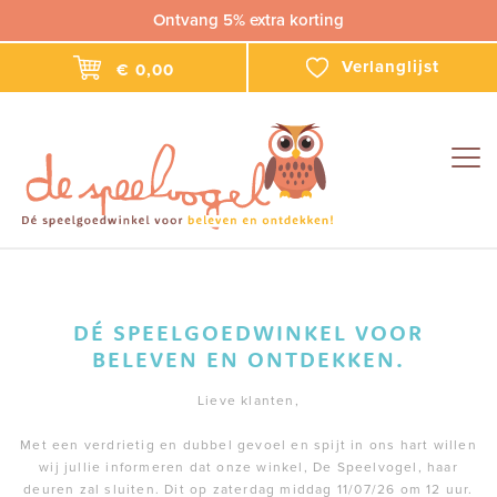
Ontvang 5% extra korting
Verlanglijst
€ 0,00
Togg
navig
DÉ SPEELGOEDWINKEL VOOR
BELEVEN EN ONTDEKKEN.
Lieve klanten,
Met een verdrietig en dubbel gevoel en spijt in ons hart willen
wij jullie informeren dat onze winkel, De Speelvogel, haar
deuren zal sluiten. Dit op zaterdag middag 11/07/26 om 12 uur.