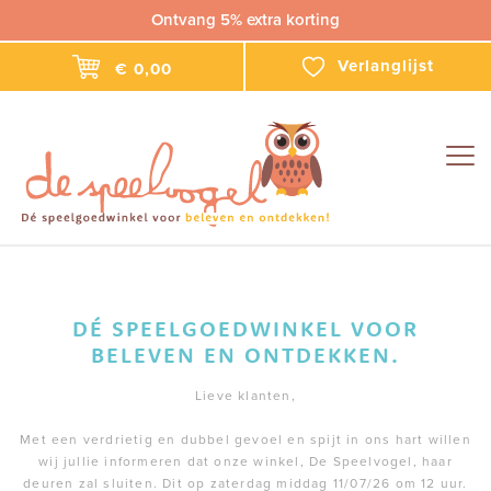
Ontvang 5% extra korting
Verlanglijst
€ 0,00
Togg
navig
DÉ SPEELGOEDWINKEL VOOR
BELEVEN EN ONTDEKKEN.
Lieve klanten,
Met een verdrietig en dubbel gevoel en spijt in ons hart willen
wij jullie informeren dat onze winkel, De Speelvogel, haar
deuren zal sluiten. Dit op zaterdag middag 11/07/26 om 12 uur.