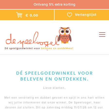
Ontvang 5% extra korting
Verlanglijst
€ 0,00
Togg
navig
DÉ SPEELGOEDWINKEL VOOR
BELEVEN EN ONTDEKKEN.
Lieve klanten,
Met een verdrietig en dubbel gevoel en spijt in ons hart willen
wij jullie informeren dat onze winkel, De Speelvogel, haar
deuren zal sluiten. Dit op zaterdag middag 11/07/26 om 12 uur.